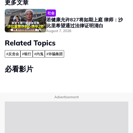
更多文章
社会
若健康允许827将如期上庭 律师：沙
比里希望通过法律证明清白
August 7, 2026
Related Topics
#反贪会
#银行
#内鬼
#诈骗集团
必看影片
Advertisement