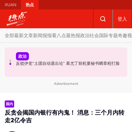
Skip to main content
XUAN
热点
登入
全部
最新文章
新闻报报看
八点最热报
政治
社会
国际
专题
奇趣
视
社会
政治
政治
国歌响起华人庙宇千人齐肃立 网友动容：这才是真正的马
马六甲州选 | 甲州选席谈判现空间？ 法米：国阵开放态度
反驳伊党“土团自动退出论” 慕尤丁前机要秘书晒章程打脸
来西亚
值得探讨
Advertisement
国内
反贪会揭国内银行有内鬼！ 消息：三个月内转
走2亿令吉