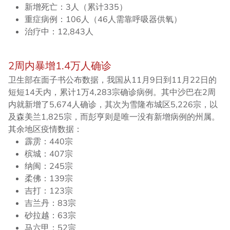
新增死亡：3人（累计335）
重症病例：106人（46人需靠呼吸器供氧）
治疗中：12,843人
2周内暴增1.4万人确诊
卫生部在面子书公布数据，我国从11月9日到11月22日的
短短14天内，累计1万4,283宗确诊病例。其中沙巴在2周
内就新增了5,674人确诊，其次为雪隆布城区5,226宗，以
及森美兰1,825宗，而彭亨则是唯一没有新增病例的州属。
其余地区疫情数据：
霹雳：440宗
槟城：407宗
纳闽：245宗
柔佛：139宗
吉打：123宗
吉兰丹：83宗
砂拉越：63宗
马六甲：52宗