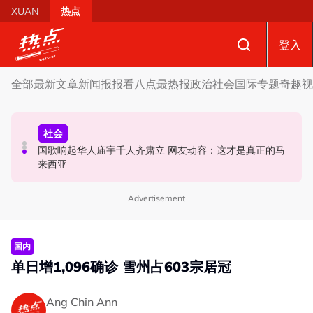
Skip to main content
XUAN
热点
登入
全部
最新文章
新闻报报看
八点最热报
政治
社会
国际
专题
奇趣
视
政治
社会
政治
马六甲州选 | 开放看待甲州选合作模式 国盟: 协商互换议席
国歌响起华人庙宇千人齐肃立 网友动容：这才是真正的马
不点名调侃刘天球加入全民党 邓章钦：以为去当马华总会
没问题
来西亚
长
Advertisement
国内
单日增1,096确诊 雪州占603宗居冠
Ang Chin Ann