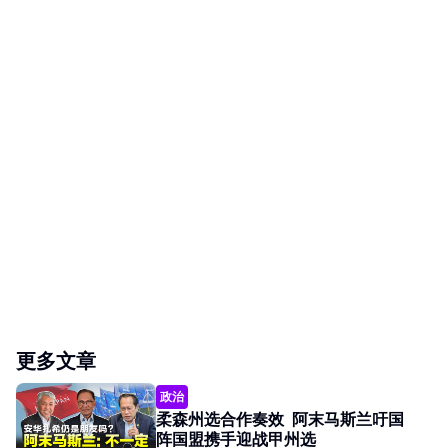
更多文章
政治
柔森州选合作奏效 阿末马斯兰吁国
阵国盟携手迎战甲州选