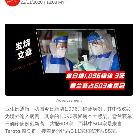
22/11/2020 | 18:08 MYT
Advertisement
卫生部通报，我国今日新增1,096宗确诊病例，其中仅6宗
为境外输入病例，其余的1,090宗皆属本土感染。雪兰莪单
日确诊病例创新高，共报603宗，而其中504宗是来自
Teratai感染群。接着是沙巴占311宗和霹雳占55宗。