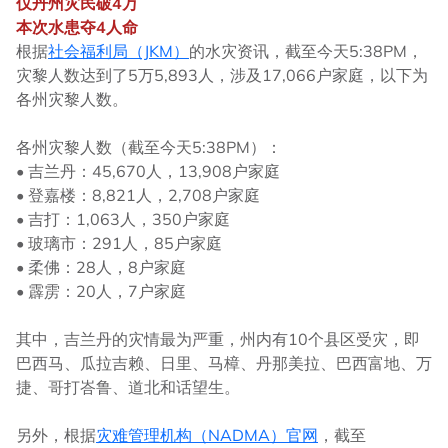
仅丹州灾民破4万
本次水患夺4人命
根据
社会福利局（JKM）
的水灾资讯，截至今天5:38PM，
灾黎人数达到了5万5,893人，涉及17,066户家庭，以下为
各州灾黎人数。
各州灾黎人数（截至今天5:38PM）：
• 吉兰丹：45,670人，13,908户家庭
• 登嘉楼：8,821人，2,708户家庭
• 吉打：1,063人，350户家庭
• 玻璃市：291人，85户家庭
• 柔佛：28人，8户家庭
• 霹雳：20人，7户家庭
其中，吉兰丹的灾情最为严重，州内有10个县区受灾，即
巴西马、瓜拉吉赖、日里、马樟、丹那美拉、巴西富地、万
捷、哥打峇鲁、道北和话望生。
另外，根据
灾难管理机构（NADMA）官网
，截至