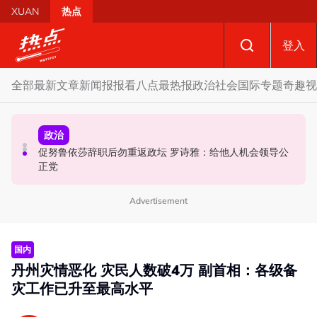
Skip to main content
XUAN
热点
登入
全部
最新文章
新闻报报看
八点最热报
政治
社会
国际
专题
奇趣
视
政治
政治
国际
促努鲁依莎辞职后勿重返政坛 罗诗雅：给他人机会领导公
炮轰哈迪不了解章程 阿兹敏：国盟无“自动退盟”规定
泰校园枪击案酿8师生亡 枪手疑遭长期遭霸凌成导火索
正党
Advertisement
国内
丹州灾情恶化 灾民人数破4万 副首相：各级备
灾工作已升至最高水平