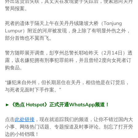
外出送货后失联，其丈夫在发现妻子失踪后，便紧急向关丹
警局报案。
死者的遗体于隔天上午在关丹丹绒隆坡大桥（Tanjung
Lumpur）附近的河岸被发现，身上除了有明显外伤之外，
部分首饰也不翼而飞。
警方随即展开调查，彭亨州总警长耶哈昨天（2月14日）透
露，该名嫌犯拥有刑事犯罪前科，并且曾经2度向女死者订
购食品。
“嫌犯来自外州，但长期居住在关丹，相信他是在订货后，
与死者见面时下手作案。”
►《热点 Hotspot》正式开通WhatsApp频道！
点击
此处链接
，现在就追踪我们的频道，让你不错过国内大
小事、网络热门话题、专题报道及时事评论。别忘了打开旁
边的小铃铛哦！