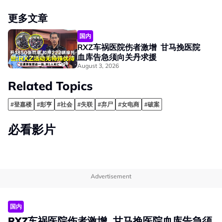
更多文章
国内
RXZ车祸医院伤者激增 甘马挽医院
血库告急须向关丹求援
August 3, 2026
Related Topics
#登嘉楼
#彭亨
#社会
#失联
#弃尸
#女电商
#破案
必看影片
Advertisement
国内
RXZ车祸医院伤者激增 甘马挽医院血库告急须