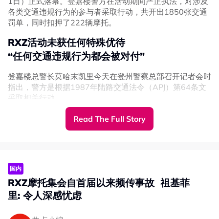
1日）正式落幕。登嘉楼警方在活动期间严正执法，对涉及
各类交通违规行为的参与者采取行动，共开出1850张交通
罚单，同时扣押了222辆摩托。
RXZ活动未获任何特殊优待
“任何交通违规行为都会被对付”
登嘉楼总警长莫哈末凯里今天在登州警察总部召开记者会时
指出，警方是根据1987年陆路交通法令（APJ）第64条文
采取相关行动。
Read The Full Story
国内
RXZ摩托集会自首届以来频传事故 祖基菲
里: 令人深感忧虑