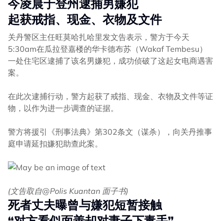
今凌晨于登州逮捕男嫌犯
起获戒指、现金、衣物及文件
关丹警区主任旺莫哈扎哈里发文告表示，警方于今天
5:30am在瓜拉登嘉楼的华卡德布苏（Wakaf Tembesu）
一处住宅区逮捕了该名男嫌犯，成功侦破了这起女电商遇害
案。
在此次逮捕行动，警方起获了戒指、现金、衣物及文件等证
物，以作为进一步调查的证据。
警方将援引《刑事法典》第302条文（谋杀），向关丹推事
庭申请延扣嫌犯助查此案。
(文告取自@Polis Kuantan 面子书)
死者丈夫曝曾与嫌犯短暂接触
“对方看似面善却
对妻子下毒手”