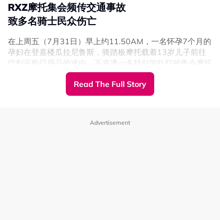
RXZ摩托集会频传交通事故
“他们将在各自被捕地区所属的推事庭，根据1987年陆路交
致多名骑士民众伤亡
通法令第42（1）条文被控。一旦罪名成立，他们可被判处
不少于5年监禁，以及不少于5000令吉、最高1万5000令
在上周五（7月31日）早上约11.50AM，一名怀孕7个月的
吉的罚款。”
孕妇在登嘉楼瓜拉尼鲁斯，骑踏板摩托载着13岁儿子前往
巴刹采购日用品的途中，不幸遭一名疑似闯红灯的集会摩托
骑士撞上。
Read The Full Story
母子随后双双摔倒受伤，两辆摩托也迅速起火燃烧。其中，
RXZ摩托约80%车身被烧毁，踏板摩托则被烧毁殆尽，13
岁的男童更因摩托起火，全身腰部以下约60%面积被烧
Advertisement
伤。
不仅如此，在同一天至隔天（8月1日）上午期间，东海岸
大道第一期（LPT1）多个路段也发生了4起涉及RXZ摩托骑
士的交通事故，共造成3名骑士死亡、2人受伤。
而来到昨天（8月2日）下午4.55PM，一名21岁的女学生
在登嘉楼出席摩托集会后，骑乘雅马哈摩托途经第二东海岸
图取自
Hafiz Othman面子书
大道（LPT2）时，不慎撞上一辆停放在紧急车道休息的四
轮驱动车尾部。
活动期间进行多达15次检查