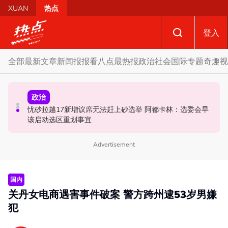
Skip to main content
XUAN
热点
登入
全部
最新文章
新闻报报看
八点最热报
政治
社会
国际
专题
奇趣
视
政治
政治
政治
自上周起不能访问MyKHAS系统 罗诗雅：影响安邦居民各
忧砂拉越17新增议席无法赶上砂选举 阿都卡林：选委会早
开放与各方合作迎战甲州选 扎希：国阵捍卫甲州21席
类援助发放
该启动选区重划事宜
Advertisement
国内
关丹女电商遇害事件破案 警方跨州逮53岁男嫌
犯