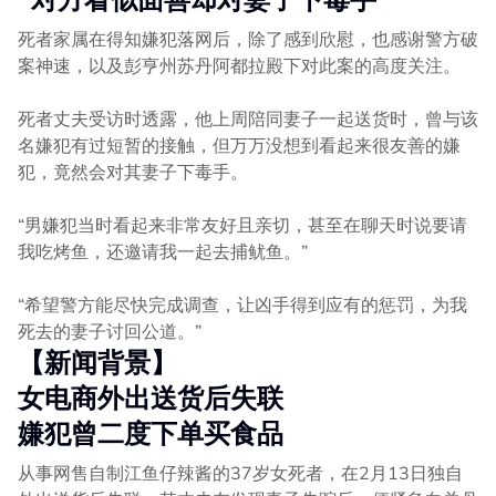
死者家属在得知嫌犯落网后，除了感到欣慰，也感谢警方破
案神速，以及彭亨州苏丹阿都拉殿下对此案的高度关注。
死者丈夫受访时透露，他上周陪同妻子一起送货时，曾与该
名嫌犯有过短暂的接触，但万万没想到看起来很友善的嫌
犯，竟然会对其妻子下毒手。
“男嫌犯当时看起来非常友好且亲切，甚至在聊天时说要请
我吃烤鱼，还邀请我一起去捕鱿鱼。”
“希望警方能尽快完成调查，让凶手得到应有的惩罚，为我
死去的妻子讨回公道。”
【新闻背景】
女电商外出送货后失联
嫌犯曾二度下单买食品
从事网售自制江鱼仔辣酱的37岁女死者，在2月13日独自