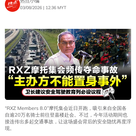
热点小编
03/08/2026 | 12:36 MYT
图取自
Urus Setia Penerangan Darul Iman - UPDI面子书
“在被查获的违规行为当中，大多数涉及使用不符合既定规
格的排气系统及以及车牌。”
“这次的执法行动证明，RXZ活动并没有获得任何特殊优
待，任何违反法律的行为都将被对付。”
登州警方执法行动如常进行
“逮捕了6名涉嫌危险驾驶骑士”
他表示，尽管登州警方没有展开道路封锁检查（SJR）或“撒
网式取缔”（Pukat）行动，但执法工作依然如常进行，以
“RXZ Members 8.0”摩托集会近日开跑，吸引来自全国各
确保道路使用者遵守法律，并保障道路安全。
自逾20万名骑士前往登嘉楼赴会。不过，今年活动期间也
接连传出多起交通事故，让这场盛会背后的安全隐忧再度浮
“登州交通调查及执法组（JPST）逮捕了6名涉嫌危险驾驶
现。
的骑士，包括4名本地男子、一名本地女子，以及一名22岁
的新加坡籍男子。