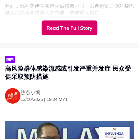
然而，就在美伊宣布停火后仅数小时，以色列军方便对黎巴
嫩发动迄今规模最大的空袭，造成重大伤亡。
伊朗伊斯兰革命卫队（IRGC）警告，若以色列不立即停止
Read The Full Story
对黎巴嫩的侵略，革命卫队将“严厉还击”。
随后，伊朗再次关闭霍尔木兹海峡。美国有线电视新闻
（CNN）报导，根据MarineTraffic船舶追踪数据显示，目
前没有船只通过霍尔木兹海峡。
国内
高风险群体感染流感或引发严重并发症 民众受
未开始谈判已破坏3项条款
促采取预防措施
特朗普：黎巴嫩不在停火范围
与此同时，伊朗议会议长卡利巴夫公开指责美国、以色列双
热点小编
方破坏停火协议。他列举3项违约行为，包括对方并未落实
13/10/2025 | 19:04 MYT
涵盖黎巴嫩在内的“全境停火”承诺、美方拒绝承诺伊朗拥有
浓缩铀的权利，以及停火生效后，仍有美方无人机入侵伊朗
领空，并遭到击落。
卡利巴夫强调，伊朗与美国的谈判尚未开始，伊朗所提的
10项停战条款已有3项遭违反。他形容，若美方在谈判前无