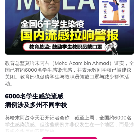
法遵守基本条款，后续的对话将失去意义。
不过，白宫却持另一套说法。美国总统特朗普在同意停火
后，同日接受美国公共广播电视网（PBS）电话采访时表
示，黎巴嫩未被纳入美伊之间的停火范围。
伊朗外长质问美国
“选择停火还是以色列”
教育总监莫哈末阿占（Mohd Azam bin Ahmad）证实，全
黎巴嫩周三遭到一系列空袭后，伊朗最高领袖军事顾问雷扎
国已有约6000名学生感染流感，并表示数间学校已被建议
伊发出强硬警告，表示伊朗将坚定支持黎巴嫩真主党，并称
关闭。教育部也促请学生与教职员佩戴口罩与减少群体活
若协议最终破裂，责任全在美国无法约束以色列的行径。
动。
同一时间，伊朗外长阿拉格齐也在社交平台发文质问美国，
6000名学生感染流感
强调美国必须在停火和“通过以色列”继续发动战争之间做出
选择。
病例涉及多州不同学校
阿拉格齐在贴文中表示，美伊之间为期两周的停火协议中概
莫哈末阿占今天召开记者会称，截至上周，全国约6000名
述的条款“清晰明确”，并附上了巴基斯坦总理宣布停火的声
学生感染流感。但这些病例并非仅发生在一个地区，而是涉
明，表示协议当中清楚声明，停火范围包括黎巴嫩。
及多个州属的不同学校。