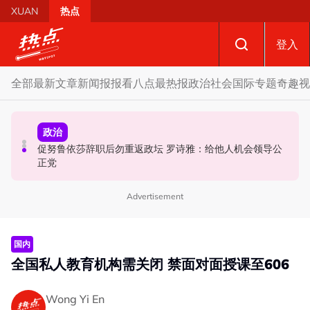
Skip to main content
XUAN
热点
登入
全部
最新文章
新闻报报看
八点最热报
政治
社会
国际
专题
奇趣
视
政治
政治
国际
促努鲁依莎辞职后勿重返政坛 罗诗雅：给他人机会领导公
炮轰哈迪不了解章程 阿兹敏：国盟无“自动退盟”规定
泰校园枪击案酿8师生亡 枪手疑遭长期遭霸凌成导火索
正党
Advertisement
国内
全国私人教育机构需关闭 禁面对面授课至606
Wong Yi En