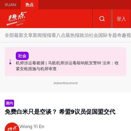
Skip to main content
XUAN
热点
登入
全部
最新文章
新闻报报看
八点最热报
政治
社会
国际
专题
奇趣
视
社会
社会
政治
网络热什么 | 公寓水管房传出诡异“求救声”？ 警方调查后
机师涉运毒被捕 | 马航机师涉运毒敲响航安警钟 法米：收
忧砂拉越17新增议席无法赶上砂选举 阿都卡林：选委会早
真相大白！
紧安检措施与机师审查
该启动选区重划事宜
Advertisement
国内
免费白米只是空谈？ 希盟9议员促国盟交代
Wong Yi En