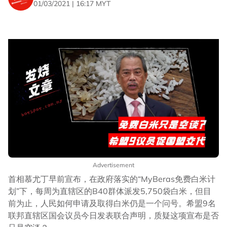
01/03/2021 | 16:17 MYT
Advertisement
首相慕尤丁早前宣布，在政府落实的“MyBeras免费白米计
划”下，每周为直辖区的B40群体派发5,750袋白米，但目
前为止，人民如何申请及取得白米仍是一个问号。希盟9名
联邦直辖区国会议员今日发表联合声明，质疑这项宣布是否