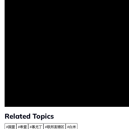
Related Topics
#国盟
#希盟
#慕尤丁
#联邦直辖区
#白米