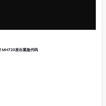
雅加达飞吉隆坡途中侦测到火警 MH720发出紧急代码