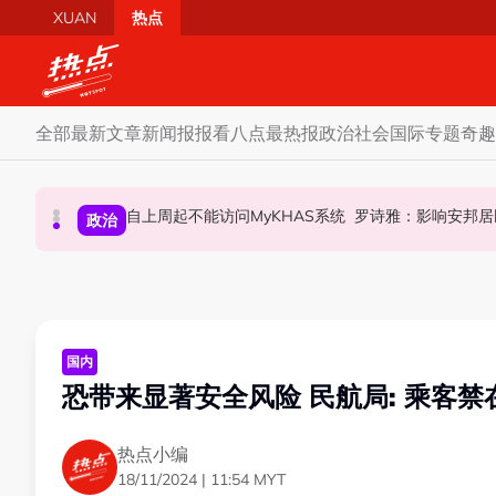
Skip to main content
XUAN
热点
全部
最新文章
新闻报报看
八点最热报
政治
社会
国际
专题
奇趣
开放与各方合作迎战甲州选 扎希：国阵捍卫甲州21席
摩托车况欠佳、骑士疲劳肇祸 RXZ主办方否
自上周起不能访问MyKHAS系统 罗
政治
政治
社会
国内
恐带来显著安全风险 民航局: 乘客
热点小编
18/11/2024 | 11:54 MYT