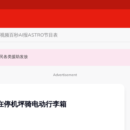
视频
百秒AI报
ASTRO节目表
认非法飙车引发车祸
诗雅：影响安邦居民各类援助发放
Advertisement
禁在停机坪骑电动行李箱