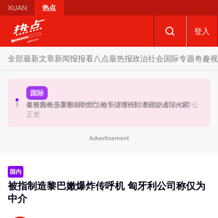
Skip to main content
XUAN
热点
登入
全部
最新文章
新闻报报看
八点最热报
政治
社会
国际
专题
奇趣
视
政治
政治
国际
促努鲁依莎辞职后勿重返政坛 罗诗雅：给他人机会领导公
炮轰哈迪不了解章程 阿兹敏：国盟无“自动退盟”规定
泰校园枪击案酿8师生亡 枪手疑遭长期遭霸凌成导火索
正党
Advertisement
国内
被指制造黎巴嫩爆炸传呼机 匈牙利公司称仅为
中介