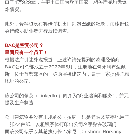
口了4万929套，主要出口国为欧美国家，相关产品均无爆
炸情况。
此外，资料也没有将传呼机出口到黎巴嫩的纪录，而该部也
会持续协助业者进行后续调查。
BAC
是空壳公司？
里面只有一个员工！
根据法广引述外媒报道，上述许清光提到的欧洲经销商
BAC公司总部成立于2022年5月，注册地在匈牙利布达佩
斯，位于首都郊区的一栋两层楼建筑内，属于一家提供户籍
地址的公司。
该公司的领英（LinkedIn ）简介为“商业谘询和服务”，并无
提及生产制造。
公司建筑物并没有正规的公司招牌，只是简陋又草率地用了
一张A4白纸，以粗黑字体打印出公司名字贴在玻璃门上，
而该公司似乎以其总执行长巴索尼（Cristiana Barsony-