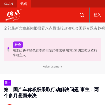
Skip to main content
XUAN
热点
登入
全部
最新文章
新闻报报看
八点最热报
政治
社会
国际
专题
奇趣
视
国际
政治
社会
黑木山关卡粉色行李箱引发炸弹惊魂 警方: 将调监控追查行
炮轰哈迪不了解章程 阿兹敏：国盟无“自动退盟”规定
泰校园枪击案酿8师生亡 枪手疑遭长期遭霸凌成导火索
李箱主人
Advertisement
国内
第二国产车称积极采取行动解决问题 事主：两
个多月悬而未决