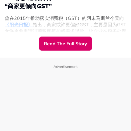
阵。”
“商家更倾向GST”
阿末马斯兰进一步表示，森美兰州当时以更全面的合作模式
曾在2015年推动落实消费税（GST）的阿末马斯兰今天向
并取得成效，因为国阵与国盟之间没有发生竞争州席的情
《阳光日报》
指出，商家或许更偏好GST，主要是因为GST
况。
允许企业申请进项税额抵扣或要求退款，让企业在税务处理
上拥有更大的弹性。
“在森美兰州，双方达成全面共识，国阵只竞选25个州席，
Read The Full Story
另外11席则交由国盟竞争。没有出现分裂选票的情况，最
“GST（设有）的进项税额抵扣和退税机制，正是商家更青
终我们获得25席，其中国阵赢得18席，国盟赢得7席。”
睐GST的原因。“
“如果我们分裂，我认为我们无法取得这25个席位。因此，
他指出，GST与SST最大的差异，在于两者如何处理企业已
Advertisement
以我个人看法，这项合作应该继续延续到马六甲。”
缴付的进项税。
阿末马斯兰指出，随着希盟退出马六甲州政府后，当地政治
在GST制度下，企业可以用已支付的进项税抵销所需缴付的
局势已经有所不同。
税额，或申请退税；但SST并没有提供类似的机制。
“是希盟选择退出马六甲州政府。所以，不要责怪我们没有
指电子发票仅提高透明度
与希盟合作，因为是希盟自己作出退出的决定。”
“无法取代GST退税机制”
与此同时，阿末马斯兰表示，虽然国盟在马六甲州议会没有
任何代表，但他认为，国盟仍拥有一定数量的支持群体，因
当被问及是否应根据当前经济情况重新考虑恢复GST时，阿
此必须加以关注。
末马斯兰表示，即使政府已经推行电子发票（e-Invois），