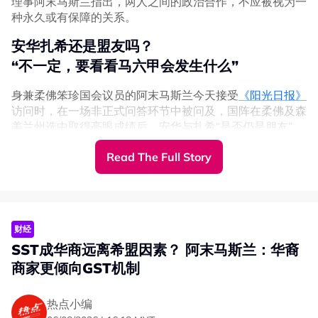
理事阿末马斯兰指出，两人之间的政治合作，不应被视为一
种永久或有保障的关系。
安华扎希还是盟友吗？
“不一定，要看看马六甲会发生什么”
身兼柔佛笨珍国会议员的阿末马斯兰今天接受
《阳光日报》
访问时，在一场非正式问答环节中被问及，国阵在柔佛及森
美兰州选中取得亮眼成绩后，安华与扎希“是否仍是朋友”
时，阿末马斯兰表示，两人不一定还是朋友。
Read The Full Story
当再次被追问安华与扎希“是否确实站在同一阵线”时，阿末
马斯兰再次予以不确定的答案。
“不一定，我们看看马六甲会发生什么。”
财经
指国阵无需希盟也能胜选
SST成华商远离希盟因素？ 阿末马斯兰：华裔
“若无行动党，希盟国阵大选或可合作”
商家更倾向GST机制
阿末马斯兰举例表示，国阵在州选举中接连取得胜利，这证
热点小编
明了即使国阵没有与希盟合作，也能继续赢得选举。