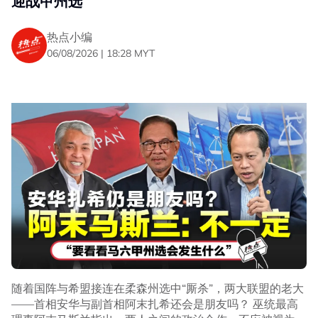
迎战甲州选
热点小编
06/08/2026 | 18:28 MYT
随着国阵与希盟接连在柔森州选中“厮杀”，两大联盟的老大
——首相安华与副首相阿末扎希还会是朋友吗？ 巫统最高