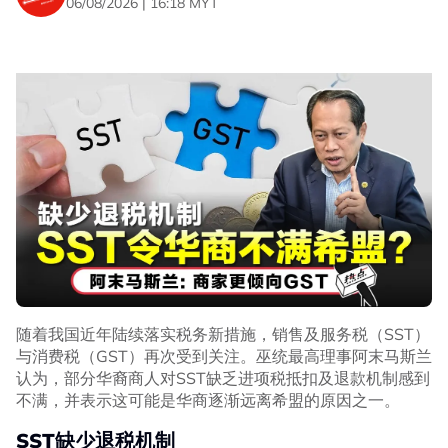
06/08/2026 | 16:18 MYT
不过，阿末马斯兰不排除国阵在第16届全国大选中与希盟
合作的可能性，尤其是在行动党退出希盟的情况下。
“如果希盟没有行动党，我们或许可以合作，但这件事不太
可能发生。”
柔森州选无重叠竞争议席获胜
“国阵国盟应合作攻甲州选”
鉴于国阵与国盟合作后，国阵成功守住柔佛州政权，并重新
夺回森美兰州行政权，阿末马斯兰认为，这清楚显示双方所
采用的合作模式取得成效。
他认为，两大联盟在马六甲州选中继续合作是合理的。
“以我个人看法，在看到柔佛州的共识或半共识合作取得成
随着我国近年陆续落实税务新措施，销售及服务税（SST）
功后，我认为这项合作可以继续延续。”
与消费税（GST）再次受到关注。巫统最高理事阿末马斯兰
认为，部分华裔商人对SST缺乏进项税抵扣及退款机制感到
“我说的半共识，是因为国盟有11个州席是以自己的名义参
不满，并表示这可能是华商逐渐远离希盟的原因之一。
选。不过，他们的领袖也曾表示，在国盟没有上阵的选区，
其支持者应该投票给国
SST缺少退税机制