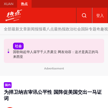
Skip to main content
XUAN
热点
登入
全部
最新文章
新闻报报看
八点最热报
政治
社会
国际
专题
奇趣
视
政治
社会
政治
马六甲州选 | 开放看待甲州选合作模式 国盟: 协商互换议席
国歌响起华人庙宇千人齐肃立 网友动容：这才是真正的马
不点名调侃刘天球加入全民党 邓章钦：以为去当马华总会
没问题
来西亚
长
Advertisement
国内
为捍卫纳吉审讯公平性 国阵促美国交出一马证
词