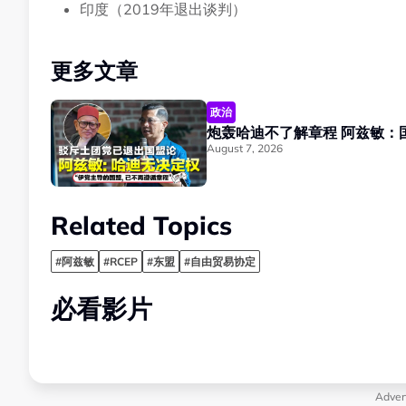
印度（2019年退出谈判）
更多文章
政治
炮轰哈迪不了解章
August 7, 2026
Related Topics
#阿兹敏
#RCEP
#东盟
#自由贸易协定
必看影片
Adver