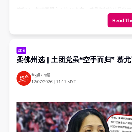
他指出，根据国盟章程第7A条文，成员党的地位只能
Read The
“截至目前，主席理事会从未召开会议，来决定土团党在
批哈迪不了解国盟章程
阿兹敏：他无权决定土团地位
政治
柔佛州选 | 土团党虽“空手而归” 
阿兹敏进一步指出，哈迪阿旺无权单方面决定土团党在
热点小编
他批评，哈迪阿旺发表相关言论，显示他对国盟章程缺
12/07/2026 | 11:11 MYT
“根据国盟章程第7条文，每个成员党都享有规定的权利
区联委会会议中投票。”
指伊党主导后不再遵循章程
阿兹敏批国盟无视民主程序