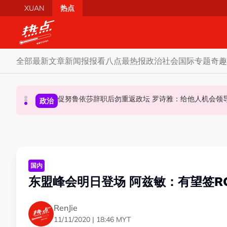
Skip to main content
XUAN
热点
全部
最新文章
新闻报报看
八点最热报
政治
社会
国际
专题
奇趣
炮轰哈迪不了解章程 阿兹敏：国盟无“自动退盟”规定
泰校园枪击案酿8师生亡 枪手疑遭长期遭霸凌成导火索
促努鲁依莎辞职后勿重返政坛 罗诗雅：给他人
政治
政治
国际
国内
东盟峰会明日登场 阿兹敏：有望签RC
RenJie
11/11/2020 | 18:46 MYT