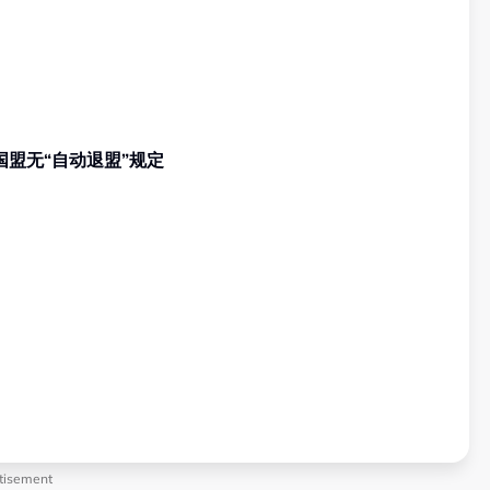
程 阿兹敏：国盟无“自动退盟”规定
tisement