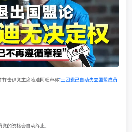
并抨击伊党主席哈迪阿旺声称
“土团党已自动失去国盟成员
员党的资格会自动终止。